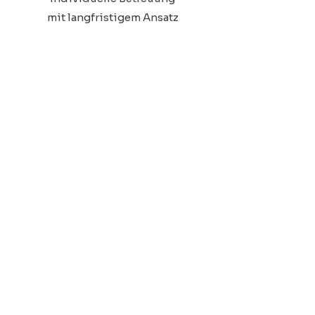
mit langfristigem Ansatz
Kontakt
Email:
info@therakura.lu
Whatsapp & Telefon:
+352 621 75 11 55
Schuttrange
4, Rue de Canach
L-5368 Schuttrange
Echternach
53, Rue de la gare
L-6440 Echternach
Contern
(in Planung)