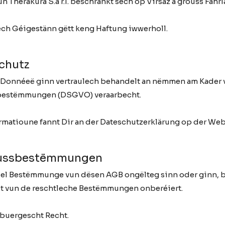
n Therakura S.à r.l. beschränkt sech op Virsaz a grouss Fahr
ech Géigestänn gëtt keng Haftung iwwerholl.
schutz
 Donnéeë ginn vertraulech behandelt an nëmmen am Kader 
bestëmmungen (DSGVO) veraarbecht.
rmatioune fannt Dir an der Dateschutzerklärung op der Web
lussbestëmmungen
zel Bestëmmunge vun dësen AGB ongëlteg sinn oder ginn, b
t vun de reschtleche Bestëmmungen onberéiert.
zebuergescht Recht.