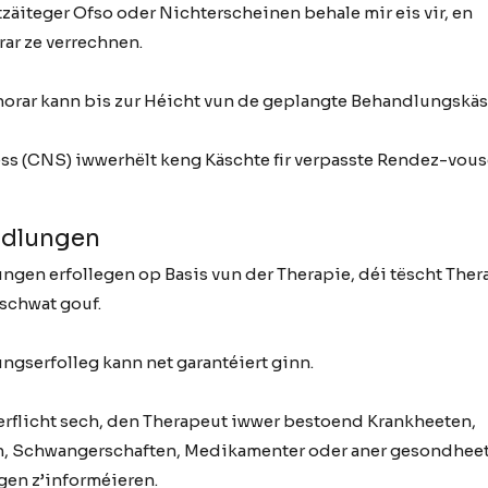
tzäiteger Ofso oder Nichterscheinen behale mir eis vir, en
ar ze verrechnen.
norar kann bis zur Héicht vun de geplangte Behandlungskäs
ss (CNS) iwwerhëlt keng Käschte fir verpasste Rendez-vous
ndlungen
ngen erfollegen op Basis vun der Therapie, déi tëscht Ther
schwat gouf.
gserfolleg kann net garantéiert ginn.
erflicht sech, den Therapeut iwwer bestoend Krankheeten,
, Schwangerschaften, Medikamenter oder aner gesondhee
en z’informéieren.