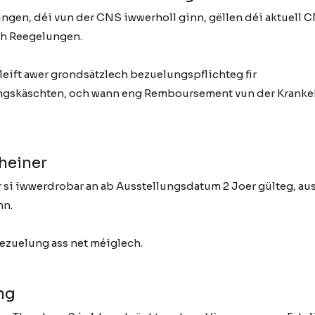
ngen, déi vun der CNS iwwerholl ginn, gëllen déi aktuell C
ch Reegelungen.
leift awer grondsätzlech bezuelungspflichteg fir
gskäschten, och wann eng Remboursement vun der Kranke
heiner
si iwwerdrobar an ab Ausstellungsdatum 2 Joer gülteg, aus
nn.
ezuelung ass net méiglech.
ng