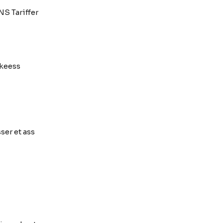
NS Tariffer
keess
ser et ass