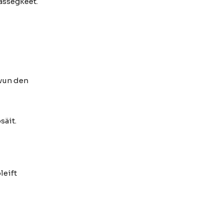
lässegkeet.
vun den
säit.
leift