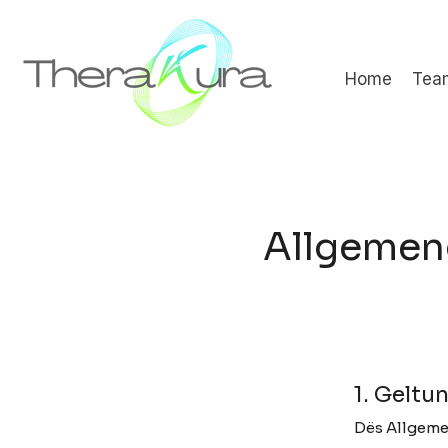
Home
Tea
Allgemen
1. Geltu
Dës Allgeme