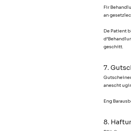
Fir Behandlu
an gesetzle
De Patient b
d’Behandlun
geschitt.
7. Gutsc
Gutscheiner 
anescht ugi
Eng Barausb
8. Haftu