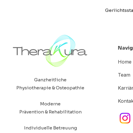
Geriichtssta
Navig
Home
Team
Ganzheitliche
Physiotherapie & Osteopathie
Karriä
Kontak
Moderne
Prävention & Rehabilitation
Individuelle Betreuung