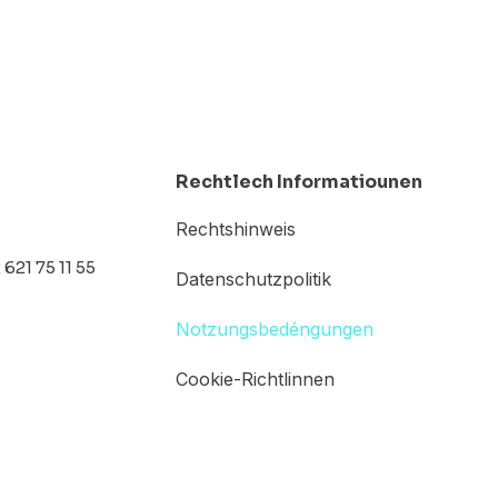
Rechtlech Informatiounen
Rechtshinweis
621 75 11 55
Datenschutzpolitik
Notzungsbedéngungen
Cookie-Richtlinnen