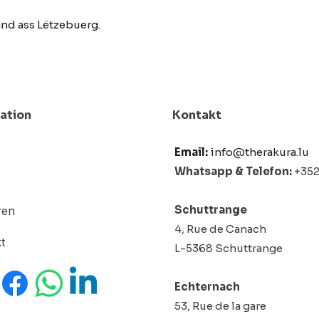
nd ass Lëtzebuerg.
ation
Kontakt
Email:
info@therakura.lu
Whatsapp & Telefon:
+352 
Schuttrange
ren
4, Rue de Canach
t
L-5368 Schuttrange
Echternach
53, Rue de la gare