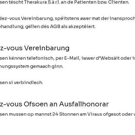
n tëscht Therakura S.à r.l. an de Patienten bzw. Clienten.
dez-vous Vereinbarung, spéitstens awer mat der Inanspro
handlung, gëllen dës AGB als akzeptéiert.
ez-vous Vereinbarung
en kënnen telefonisch, per E-Mail, iwwer d’Websäit oder 
hungssystem gemaach ginn.
en si verbindlech.
z-vous Ofsoen an Ausfallhonorar
en mussen op mannst 24 Stonnen am Viraus ofgesot oder v