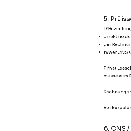
5. Präis
D’Bezuelung
direkt no d
per Rechnu
iwwer CNS 
Privat Lees
musse vum Pa
Rechnunge s
Bei Bezuelun
6. CNS 