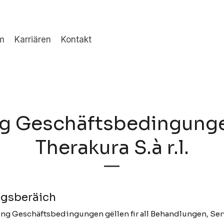
m
Karriären
Kontakt
g Geschäftsbedingunge
Therakura S.à r.l.
ngsberäich
ng Geschäftsbedingungen gëllen fir all Behandlungen, Ser