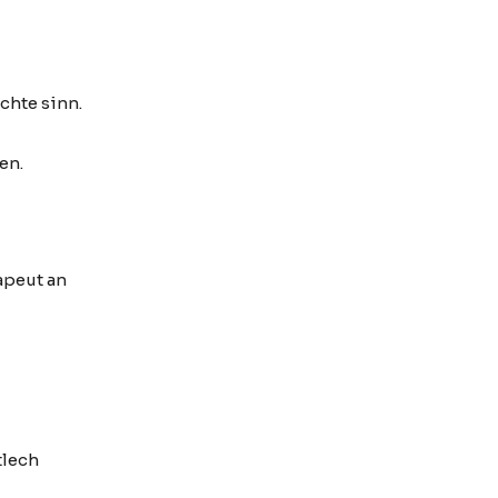
chte sinn.
en.
apeut an
tlech