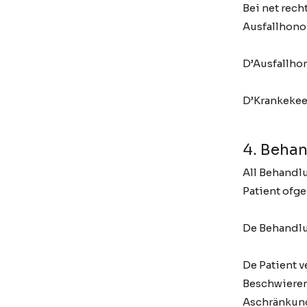
Bei net rech
Ausfallhonor
D’Ausfallho
D’Krankekee
4. Beha
All Behandlu
Patient ofge
De Behandlun
De Patient v
Beschwieren
Aschränkung