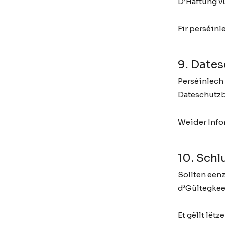
D’Haftung vu
Fir perséinl
9. Date
Perséinlech
Dateschutz
Weider Info
10. Sch
Sollten een
d’Gültegkee
Et gëllt lët