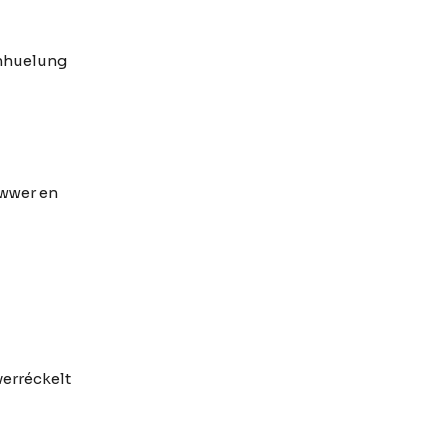
chhuelung
iwwer en
erréckelt