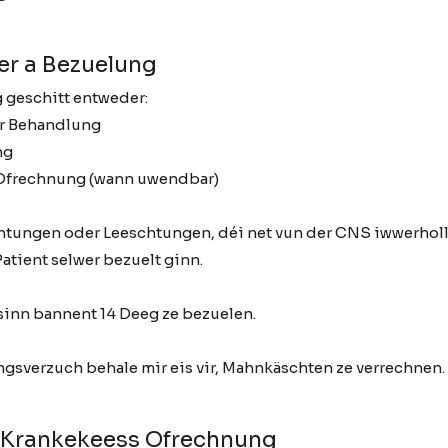
ser a Bezuelung
 geschitt entweder:
er Behandlung
ng
Ofrechnung (wann uwendbar)
chtungen oder Leeschtungen, déi net vun der CNS iwwerholl
tient selwer bezuelt ginn.
inn bannent 14 Deeg ze bezuelen.
gsverzuch behale mir eis vir, Mahnkäschten ze verrechnen.
/ Krankekeess Ofrechnung